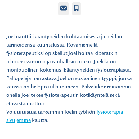
Sähköposti
Puhelin
Joel nauttii ikääntyneiden kohtaamisesta ja heidän
tarinoidensa kuuntelusta. Rovaniemellä
fysioterapeutiksi opiskellut Joel hoitaa kiperätkin
tilanteet varmoin ja rauhallisin ottein. Joelilla on
monipuolinen kokemus ikääntyneiden fysioterapiasta.
Pallopelejä harrastava Joel on sosiaalinen tyyppi, jonka
kanssa on helppo tulla toimeen. Palvelukoordinoinnin
ohella Joel tekee fysioterapeutin kotikäyntejä sekä
etävastaanottoa.
Voit tutustua tarkemmin Joelin työhön
fysioterapia
sivujemme
kautta.